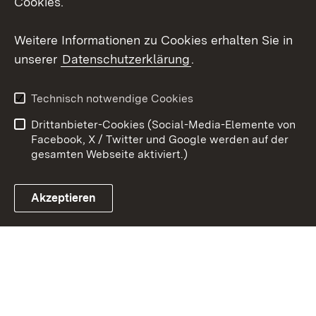
Cookies.
Youtube
Weitere Informationen zu Cookies erhalten Sie in
unserer
Datenschutzerklärung
.
Zum 
Impressum
Datenschutz
Technisch notwendige Cookies
Barrierefreiheit
Kontakt
Drittanbieter-Cookies (Social-Media-Elemente von
Cookies
Facebook, X / Twitter und Google werden auf der
gesamten Webseite aktiviert.)
Akzeptieren
Link zum Landesportal