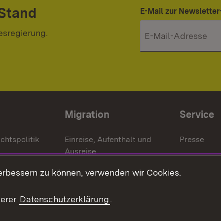
 Stand
E-Mail zur Newslett
esregierung.
Migration
Service
chtspolitik
Einreise, Aufenthalt und
Presse
Ausreise
Bürgerrefe
schaften
Asylbewerber und
erbessern zu können, verwenden wir Cookies.
Publikatio
Flüchtlinge
serer
Datenschutzerklärung
.
Ihr Einstieg
Erlasse und
en
Anwendungshinweise