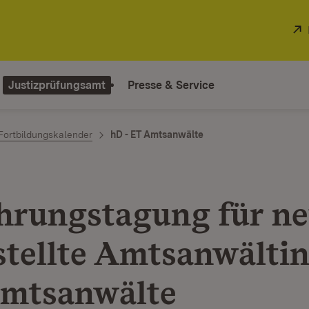
Justizprüfungsamt
Presse & Service
Fortbildungskalender
hD - ET Amtsanwälte
hrungstagung für n
stellte Amtsanwälti
mtsanwälte