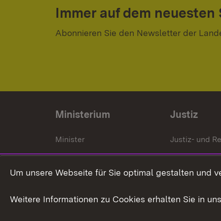
Immer auf dem neuesten
Abonnieren Sie den Newsletter der Land
Ministerium
Justiz
Minister
Justiz- und Re
Staatssekrektär
Gerichte und
Staatsanwalt
Um unsere Webseite für Sie optimal gestalten und v
Ministerialdirektorin
Justizvollzug
Weitere Informationen zu Cookies erhalten Sie in un
Organigramm
Justiz in Zahl