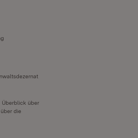
ng
anwaltsdezernat
 Überblick über
 über die