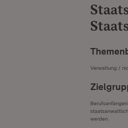
Staat
Staat
Themenb
Verwaltung / nic
Zielgrup
Berufsanfängerin
staatsanwaltli
werden.