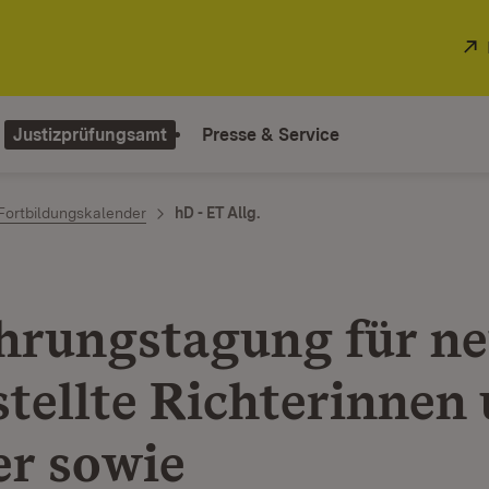
Justizprüfungsamt
Presse & Service
Fortbildungskalender
hD - ET Allg.
hrungstagung für n
stellte Richterinnen
er sowie