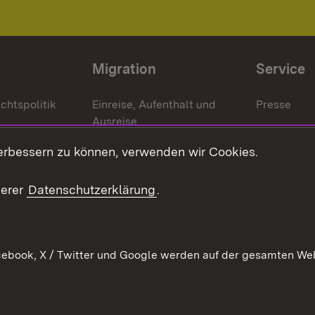
Migration
Service
chtspolitik
Einreise, Aufenthalt und
Presse
Ausreise
Bürgerrefe
schaften
Asylbewerber und
erbessern zu können, verwenden wir Cookies.
Publikatio
Flüchtlinge
serer
Datenschutzerklärung
.
Ihr Einstieg
Erlasse und
en
Anwendungshinweise
ebook, X / Twitter und Google werden auf der gesamten Webs
Impressum
Date