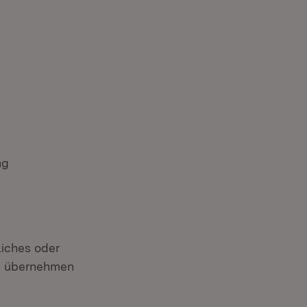
ng
liches oder
ld übernehmen