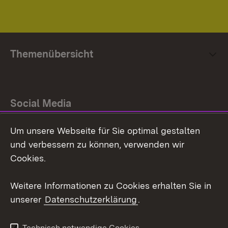
Themenübersicht
Social Media
Um unsere Webseite für Sie optimal gestalten
Facebook
und verbessern zu können, verwenden wir
Instagram
Cookies.
Youtube
Weitere Informationen zu Cookies erhalten Sie in
unserer
Datenschutzerklärung
.
Zum 
Impressum
Datenschutz
Technisch notwendige Cookies