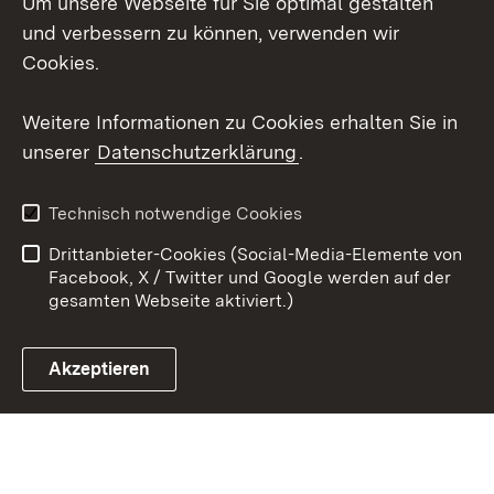
Um unsere Webseite für Sie optimal gestalten
Facebook
und verbessern zu können, verwenden wir
Instagram
Cookies.
Youtube
Weitere Informationen zu Cookies erhalten Sie in
unserer
Datenschutzerklärung
.
Zum 
Impressum
Datenschutz
Technisch notwendige Cookies
Barrierefreiheit
Kontakt
Drittanbieter-Cookies (Social-Media-Elemente von
Cookies
Facebook, X / Twitter und Google werden auf der
gesamten Webseite aktiviert.)
Akzeptieren
Link zum Landesportal