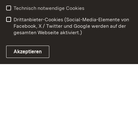
Impressum
Datenschutz
Technisch notwendige Cookies
Barrierefreiheit
Kontakt
Drittanbieter-Cookies (Social-Media-Elemente von
Cookies
Facebook, X / Twitter und Google werden auf der
gesamten Webseite aktiviert.)
Akzeptieren
Link zum Landesportal