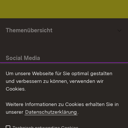
Themenübersicht
Social Media
Um unsere Webseite für Sie optimal gestalten
Facebook
und verbessern zu können, verwenden wir
Instagram
Cookies.
Youtube
Weitere Informationen zu Cookies erhalten Sie in
unserer
Datenschutzerklärung
.
Zum 
Impressum
Datenschutz
Technisch notwendige Cookies