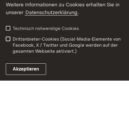
Weitere Informationen zu Cookies erhalten Sie in
unserer
Datenschutzerklärung
.
Zum 
Impressum
Datenschutz
Technisch notwendige Cookies
Barrierefreiheit
Kontakt
Drittanbieter-Cookies (Social-Media-Elemente von
Cookies
Facebook, X / Twitter und Google werden auf der
gesamten Webseite aktiviert.)
Akzeptieren
Link zum Landesportal