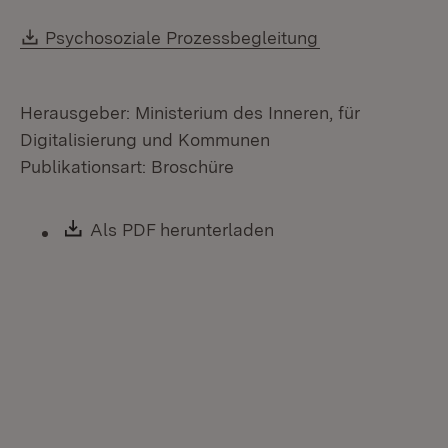
Download:
(Öffnet in neue
Psychosoziale Prozessbegleitung
Herausgeber: Ministerium des Inneren, für
Digitalisierung und Kommunen
Publikationsart: Broschüre
Download:
Als PDF herunterladen
(Öffnet in neuem Fen