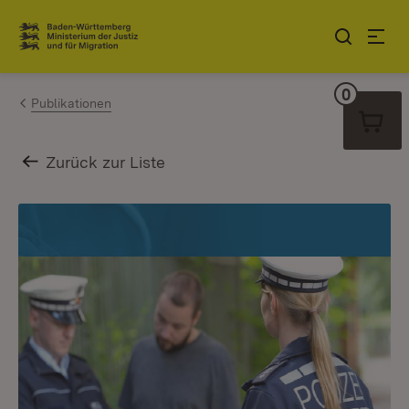
Zum Inhalt springen
Link zur Startseite
0
Warenko
Publikationen
Zurück zur Liste