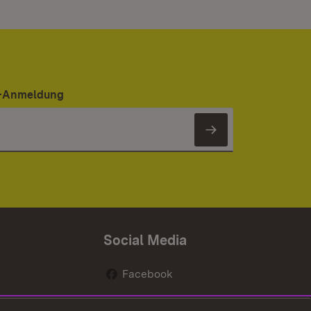
er-Anmeldung
Newsletter 
Social Media
Facebook
renten
Instagram