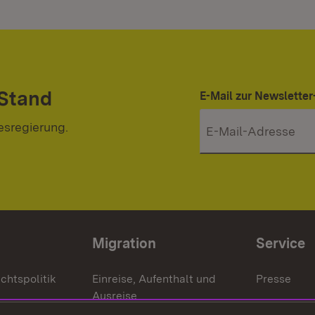
 Stand
E-Mail zur Newslett
esregierung.
Migration
Service
chtspolitik
Einreise, Aufenthalt und
Presse
Ausreise
Bürgerrefe