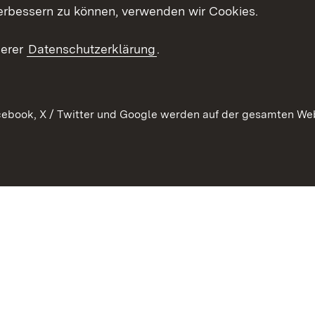
schaften
Asylbewerber und
erbessern zu können, verwenden wir Cookies.
Publikatio
Flüchtlinge
serer
Datenschutzerklärung
.
Ihr Einstieg
Erlasse und
en
Anwendungshinweise
ebook, X / Twitter und Google werden auf der gesamten Webs
Impressum
Date