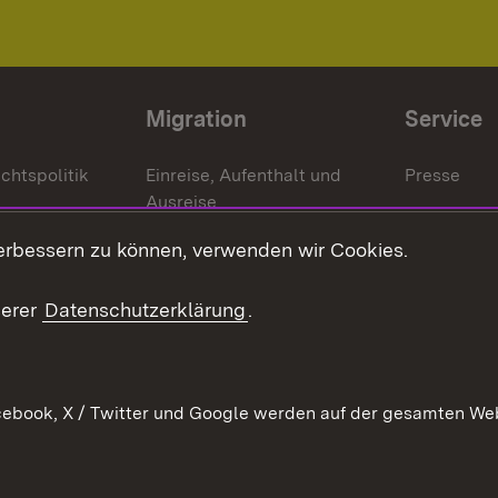
Migration
Service
chtspolitik
Einreise, Aufenthalt und
Presse
Ausreise
Bürgerrefe
schaften
Asylbewerber und
erbessern zu können, verwenden wir Cookies.
Publikatio
Flüchtlinge
serer
Datenschutzerklärung
.
Ihr Einstieg
Erlasse und
en
Anwendungshinweise
ebook, X / Twitter und Google werden auf der gesamten Webs
Impressum
Date