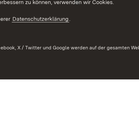
schaften
Asylbewerber und
erbessern zu können, verwenden wir Cookies.
Publikatio
Flüchtlinge
serer
Datenschutzerklärung
.
Ihr Einstieg
Erlasse und
en
Anwendungshinweise
ebook, X / Twitter und Google werden auf der gesamten Webs
Impressum
Date