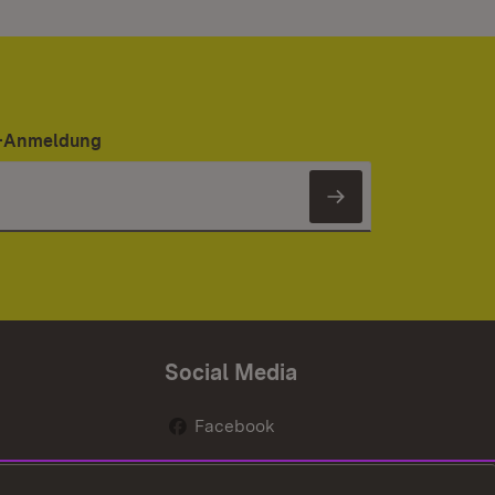
er-Anmeldung
Newsletter 
Social Media
Facebook
renten
Instagram