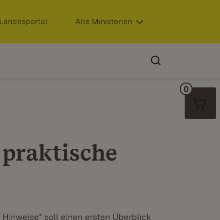
Extern:
Landesportal
(Öffnet in neuem Fenster)
Alle Ministerien
0
Warenko
 praktische
 Hinweise“ soll einen ersten Überblick