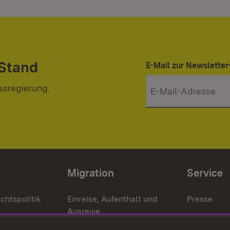
 Stand
E-Mail zur Newslett
esregierung.
Migration
Service
chtspolitik
Einreise, Aufenthalt und
Presse
Ausreise
Bürgerrefe