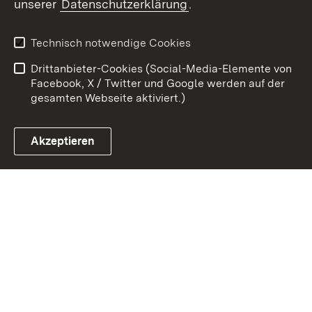
unserer
Datenschutzerklärung
.
Zum 
Impressum
Datenschutz
Technisch notwendige Cookies
Barrierefreiheit
Kontakt
Drittanbieter-Cookies (Social-Media-Elemente von
Cookies
Facebook, X / Twitter und Google werden auf der
gesamten Webseite aktiviert.)
Akzeptieren
Link zum Landesportal