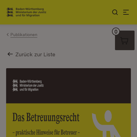
Zum Inhalt springen
Link zur Startseite
0
Warenko
Publikationen
Zurück zur Liste