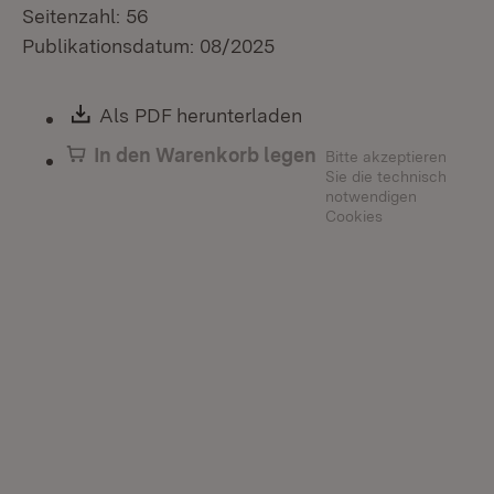
Seitenzahl: 56
Publikationsdatum: 08/2025
Download:
Als PDF herunterladen
(Öffnet in neuem Fen
In den Warenkorb legen
Bitte akzeptieren
Sie die technisch
notwendigen
Cookies