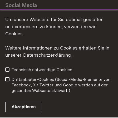
Social Media
Um unsere Webseite für Sie optimal gestalten
Facebook
und verbessern zu können, verwenden wir
Instagram
Cookies.
Youtube
Weitere Informationen zu Cookies erhalten Sie in
unserer
Datenschutzerklärung
.
Zum 
Impressum
Datenschutz
Technisch notwendige Cookies
Barrierefreiheit
Kontakt
Drittanbieter-Cookies (Social-Media-Elemente von
Cookies
Facebook, X / Twitter und Google werden auf der
gesamten Webseite aktiviert.)
Akzeptieren
Link zum Landesportal