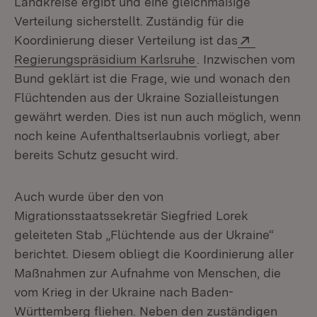
Landkreise ergibt und eine gleichmäßige
Verteilung sicherstellt. Zuständig für die
Extern:
Koordinierung dieser Verteilung ist das
(Öffnet in neuem Fen
Regierungspräsidium Karlsruhe
. Inzwischen vom
Bund geklärt ist die Frage, wie und wonach den
Flüchtenden aus der Ukraine Sozialleistungen
gewährt werden. Dies ist nun auch möglich, wenn
noch keine Aufenthaltserlaubnis vorliegt, aber
bereits Schutz gesucht wird.
Auch wurde über den von
Migrationsstaatssekretär Siegfried Lorek
geleiteten Stab „Flüchtende aus der Ukraine“
berichtet. Diesem obliegt die Koordinierung aller
Maßnahmen zur Aufnahme von Menschen, die
vom Krieg in der Ukraine nach Baden-
Württemberg fliehen. Neben den zuständigen