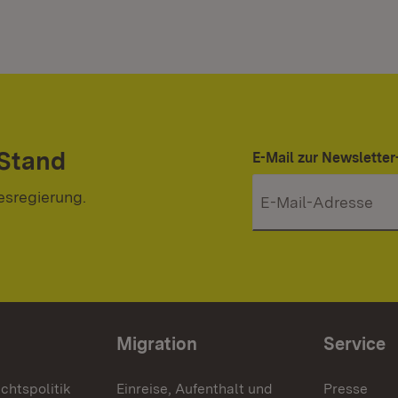
 Stand
E-Mail zur Newslett
esregierung.
Migration
Service
chtspolitik
Einreise, Aufenthalt und
Presse