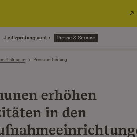
Justizprüfungsamt
Presse & Service
emitteilungen
Pressemitteilung
unen erhöhen
itäten in den
ufnahmeeinrichtung