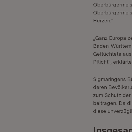
Oberbürgermeist
Oberbürgermeis
Herzen.“
„Ganz Europa zei
Baden-Württembe
Geflüchtete aus
Pflicht“, erklär
Sigmaringens Bü
deren Bevölkerun
zum Schutz der 
beitragen. Da d
diese unverzügl
Insgesam