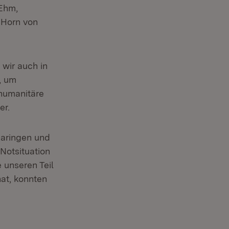
 Ehm,
 Horn von
 wir auch in
, um
 humanitäre
er.
maringen und
 Notsituation
 unseren Teil
hat, konnten