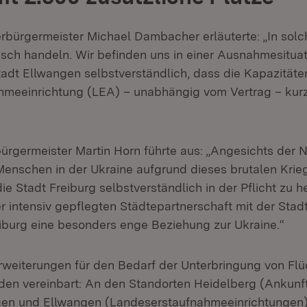
bürgermeister Michael Dambacher erläuterte: „In solc
sch handeln. Wir befinden uns in einer Ausnahmesitua
tadt Ellwangen selbstverständlich, dass die Kapazitäten
meeinrichtung (LEA) – unabhängig vom Vertrag – kurzf
ürgermeister Martin Horn führte aus: „Angesichts der 
Menschen in der Ukraine aufgrund dieses brutalen Krie
 die Stadt Freiburg selbstverständlich in der Pflicht zu 
r intensiv gepflegten Städtepartnerschaft mit der Sta
eiburg eine besonders enge Beziehung zur Ukraine.“
rweiterungen für den Bedarf der Unterbringung von Fl
den vereinbart: An den Standorten Heidelberg (Ankunf
en und Ellwangen (Landeserstaufnahmeeinrichtungen) 