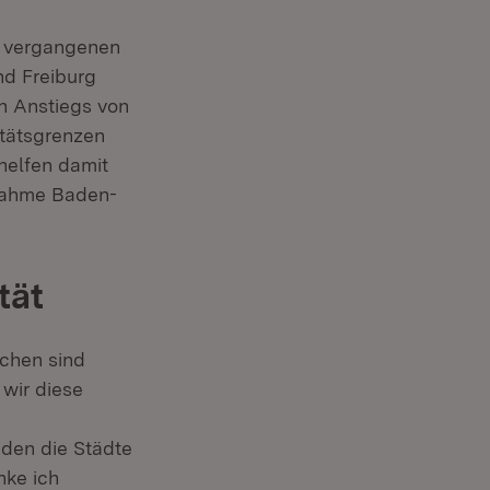
n vergangenen
nd Freiburg
n Anstiegs von
itätsgrenzen
 helfen damit
fnahme Baden-
tät
schen sind
 wir diese
nden die Städte
nke ich