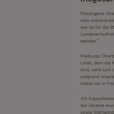
Ellwangens Ober
man unbürokrati
war es für die S
Landesertaufnah
werden.“
Freiburgs Oberb
Leids, dem die 
sind, sieht sich
aufgrund unsere
haben wir in Fr
Als Kapazitätse
der Ukraine wur
sowie Sigmaring