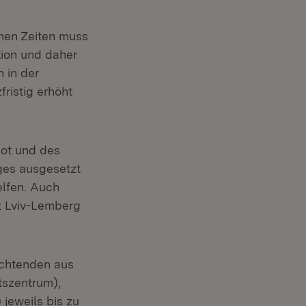
hen Zeiten muss
tion und daher
 in der
ristig erhöht
Not und des
ges ausgesetzt
helfen. Auch
dt Lviv-Lemberg
üchtenden aus
tszentrum),
jeweils bis zu