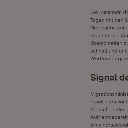
Die Ministerin d
Tagen mit den S
Gespräche aufg
Flüchtenden dar
überschreiten zu
schnell und unb
Württembergs ei
Signal d
Migrationsminis
inzwischen vor P
Menschen, die in
Aufnahmebereits
ein eindrucksvol