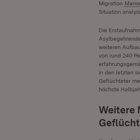
Migration
Mario
Situation analy
Die Erstaufnah
Asylbegehrenden
weiteren Aufbau
von rund 240 Pe
erfahrungsgemäß
in den letzten 
Geflüchteter me
höchste Halbjah
Weitere
Geflücht