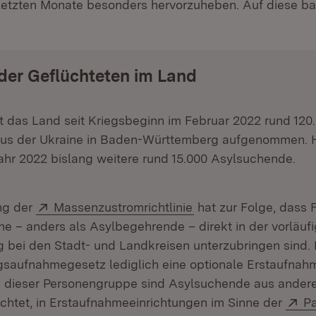
letzten Monate besonders hervorzuheben. Auf diese ba
 der Geflüchteten im Land
 das Land seit Kriegsbeginn im Februar 2022 rund 120
aus der Ukraine in Baden-Württemberg aufgenommen. 
hr 2022 bislang weitere rund 15.000 Asylsuchende.
Extern:
(Öffnet in neuem Fen
ng der
Massenzustromrichtlinie
hat zur Folge, dass 
ne – anders als Asylbegehrende – direkt in der vorläuf
 bei den Stadt- und Landkreisen unterzubringen sind. F
gsaufnahmegesetz lediglich eine optionale Erstaufnahm
 dieser Personengruppe sind Asylsuchende aus ander
Ex
ichtet, in Erstaufnahmeeinrichtungen im Sinne der
P