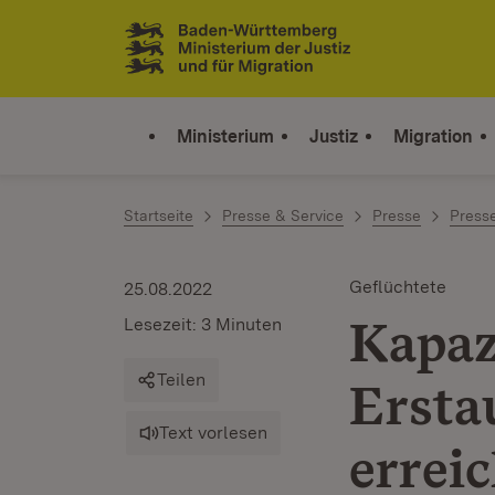
Zum Inhalt springen
Link zur Startseite
Ministerium
Justiz
Migration
Startseite
Presse & Service
Presse
Press
Geflüchtete
25.08.2022
Kapaz
Lesezeit: 3 Minuten
Teilen
Ersta
Text vorlesen
erreic