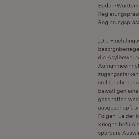
Baden-Württemb
Regierungspräsi
Regierungspräsi
„Die Flüchtling
besorgniserrege
die Asylbewerber
Aufnahmeeinrich
zugangsstarken 
stellt nicht nur
bewältigen eine
geschaffen wer
ausgeschöpft sin
Folgen. Leider b
Krieges befürch
spürbare Auswir