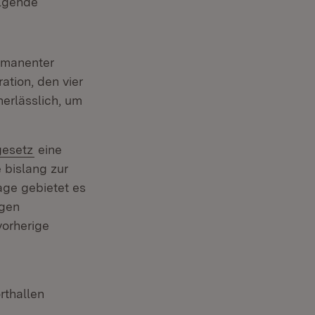
olgende
rmanenter
ation, den vier
erlässlich, um
(Öffnet in neuem Fenster)
gesetz
eine
 bislang zur
age gebietet es
igen
vorherige
rthallen