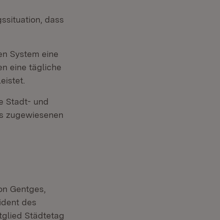
ssituation, dass
en System eine
en eine tägliche
istet.
e Stadt- und
ils zugewiesenen
ion Gentges,
ident des
glied Städtetag