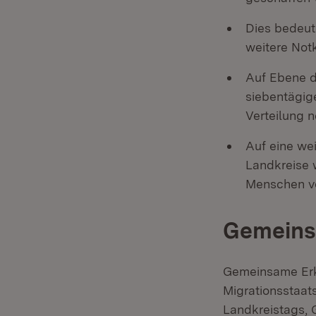
Dies bedeut
weitere Not
Auf Ebene d
siebentägige
Verteilung 
Auf eine wei
Landkreise w
Menschen v
Gemeinsa
Gemeinsame Erkl
Migrationsstaat
Landkreistags, 