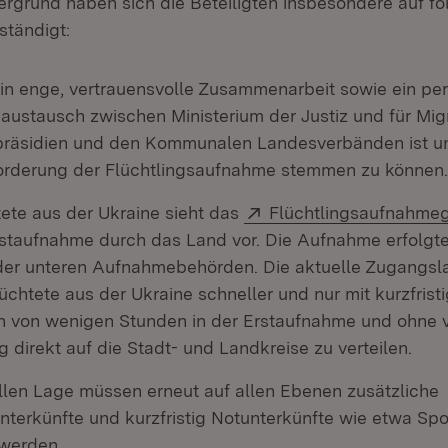
ergrund haben sich die Beteiligten insbesondere auf f
tändigt:
hin enge, vertrauensvolle Zusammenarbeit sowie ein pe
austausch zwischen Ministerium der Justiz und für Migr
räsidien und den Kommunalen Landesverbänden ist un
orderung der Flüchtlingsaufnahme stemmen zu können.
Extern:
tete aus der Ukraine sieht das
Flüchtlingsaufnahme
rstaufnahme durch das Land vor. Die Aufnahme erfolgte
der unteren Aufnahmebehörden. Die aktuelle Zugangsl
üchtete aus der Ukraine schneller und nur mit kurzfrist
n von wenigen Stunden in der Erstaufnahme und ohne 
g direkt auf die Stadt- und Landkreise zu verteilen.
ellen Lage müssen erneut auf allen Ebenen zusätzliche
nterkünfte und kurzfristig Notunterkünfte wie etwa Spo
werden.