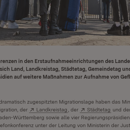
renzen in den Erstaufnahmeeinrichtungen des Landes
sich Land, Landkreistag, Städtetag, Gemeindetag un
idien auf weitere Maßnahmen zur Aufnahme von Gef
dramatisch zugespitzten Migrationslage haben das Min
Extern:
(Öffnet in neuem Fenster)
Extern:
(Öffnet
igration, der
Landkreistag
, der
Städtetag
und de
ffnet in neuem Fenster)
den-Württemberg sowie alle vier Regierungspräsidien
lefonkonferenz unter der Leitung von Ministerin der Just