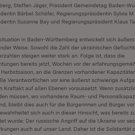
erg, Steffen Jäger, Präsident Gemeindetag Baden-Wü
dentin Bärbel Schäfer, Regierungspräsidentin Sylvia M.
dentin Susanne Bay und Regierungspräsident Klaus Ta
ssituation in Baden-Württemberg entwickelt sich äußerst
nder Weise. Sowohl die Zahl der ukrainischen Geflücht
zahlen steigen weiter stark an. Folge ist, dass die
tungen bereits jetzt, Wochen vor der erfahrungsgemä
Herbstsaison, an die Grenzen vorhandener Kapazitäten
 alle Verantwortlichen vor eine äußerst schwierige Aufga
n Kraftakt auf allen Ebenen voraussetzt. Wenn zusätzli
den müssen, wo vorhandene Raum- und Personalkapaz
d, bleibt dies auch für die Bürgerinnen und Bürger vor
ewahrheitet sich auch in dieser Hinsicht, was bereits 
tet wurde: Der russische Angriff auf die Ukraine vor s
kungen auch auf unser Land. Daher ist die Solidarität 