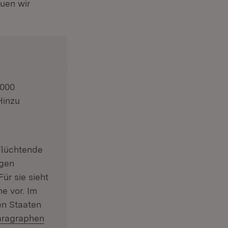
uen wir
.000
Hinzu
ster)
Flüchtende
igen
ür sie sieht
e vor. Im
en Staaten
tern:
aragraphen