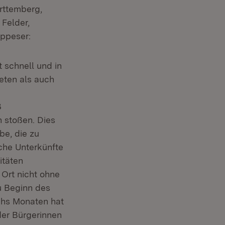
rttemberg,
 Felder,
ppeser:
 schnell und in
eten als auch
ß
 stoßen. Dies
be, die zu
che Unterkünfte
itäten
 Ort nicht ohne
zu Beginn des
echs Monaten hat
der Bürgerinnen