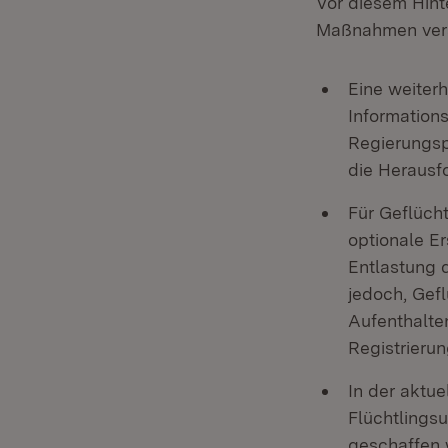
Vor diesem Hint
Maßnahmen vers
Eine weiter
Informations
Regierungsp
die Herausf
Für Geflüch
optionale E
Entlastung 
jedoch, Gefl
Aufenthalte
Registrierun
In der aktu
Flüchtlingsu
geschaffen 