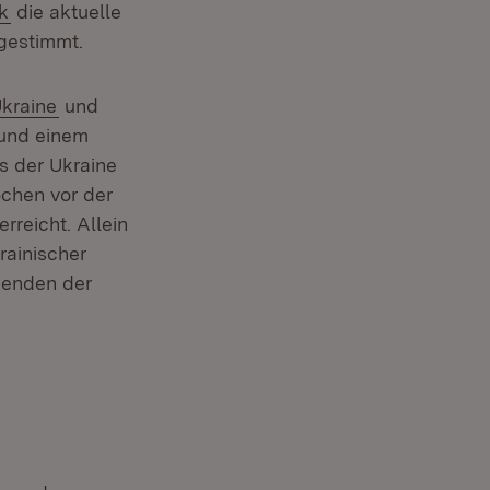
k
die aktuelle
bgestimmt.
Ukraine
und
 und einem
s der Ukraine
ochen vor der
reicht. Allein
rainischer
henden der