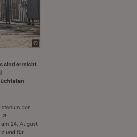
 sind erreicht.
d
lüchteten
isterium der
 in neuem Fenster)
Extern:
r
 am 24. August
iz und für