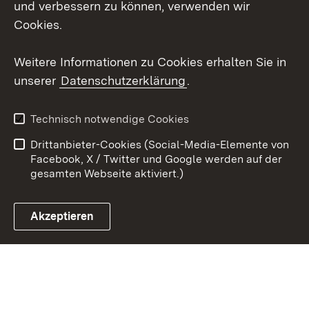
und verbessern zu können, verwenden wir
Instagram
Cookies.
Youtube
Weitere Informationen zu Cookies erhalten Sie in
unserer
Datenschutzerklärung
.
Zum 
Impressum
Datenschutz
Technisch notwendige Cookies
Barrierefreiheit
Kontakt
Drittanbieter-Cookies (Social-Media-Elemente von
Cookies
Facebook, X / Twitter und Google werden auf der
gesamten Webseite aktiviert.)
Akzeptieren
Link zum Landesportal