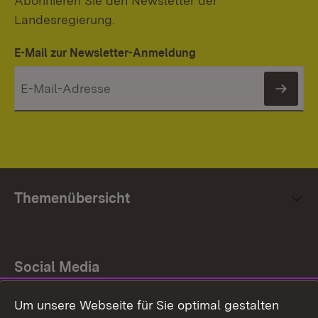
Abonnieren Sie den Newsletter der
Landesregierung.
E-Mail zur Newsletter-Anmeldung
News
Themenübersicht
Social Media
Um unsere Webseite für Sie optimal gestalten
Facebook