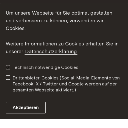
Um unsere Webseite für Sie optimal gestalten
Facebook
und verbessern zu können, verwenden wir
Instagram
Cookies.
Youtube
Weitere Informationen zu Cookies erhalten Sie in
unserer
Datenschutzerklärung
.
Zum 
Impressum
Datenschutz
Technisch notwendige Cookies
Barrierefreiheit
Kontakt
Drittanbieter-Cookies (Social-Media-Elemente von
Cookies
Facebook, X / Twitter und Google werden auf der
gesamten Webseite aktiviert.)
Akzeptieren
Link zum Landesportal