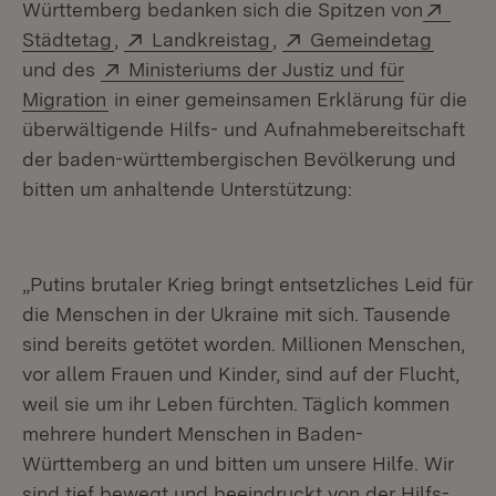
Exter
Württemberg bedanken sich die Spitzen von
(Öffnet in neuem Fenster)
Extern:
(Öffnet in neuem Fenster
Extern:
(Öffne
Städtetag
,
Landkreistag
,
Gemeindetag
Extern:
und des
Ministeriums der Justiz und für
(Öffnet in neuem Fenster)
Migration
in einer gemeinsamen Erklärung für die
überwältigende Hilfs- und Aufnahmebereitschaft
der baden-württembergischen Bevölkerung und
bitten um anhaltende Unterstützung:
„Putins brutaler Krieg bringt entsetzliches Leid für
die Menschen in der Ukraine mit sich. Tausende
sind bereits getötet worden. Millionen Menschen,
vor allem Frauen und Kinder, sind auf der Flucht,
weil sie um ihr Leben fürchten. Täglich kommen
mehrere hundert Menschen in Baden-
Württemberg an und bitten um unsere Hilfe. Wir
sind tief bewegt und beeindruckt von der Hilfs-