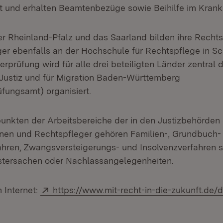
t und erhalten Beamtenbezüge sowie Beihilfe im Krankh
er Rheinland-Pfalz und das Saarland bilden ihre Recht
er ebenfalls an der Hochschule für Rechtspflege in S
rprüfung wird für alle drei beteiligten Länder zentral 
 Justiz und für Migration Baden-Württemberg
üfungsamt) organisiert.
nkten der Arbeitsbereiche der in den Justizbehörden
nen und Rechtspfleger gehören Familien-, Grundbuch-
hren, Zwangsversteigerungs- und Insolvenzverfahren 
stersachen oder Nachlassangelegenheiten.
Extern:
 Internet:
https://www.mit-recht-in-die-zukunft.de/
Öffnet in neuem Fenster)