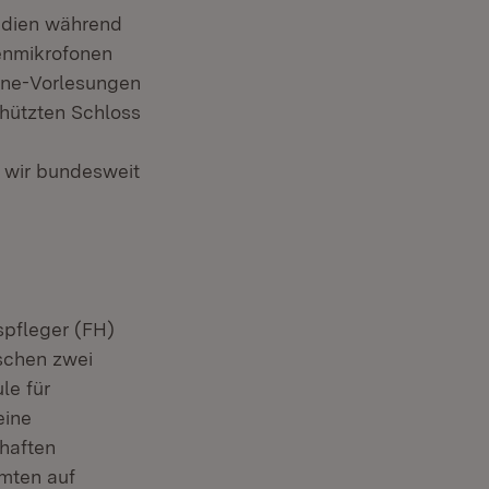
Medien während
enmikrofonen
ine-Vorlesungen
hützten Schloss
n wir bundesweit
pfleger (FH)
schen zwei
le für
eine
chaften
mten auf