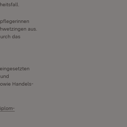
eitsfall.
spflegerinnen
chwetzingen aus.
durch das
 eingesetzten
 und
sowie Handels-
diplom-