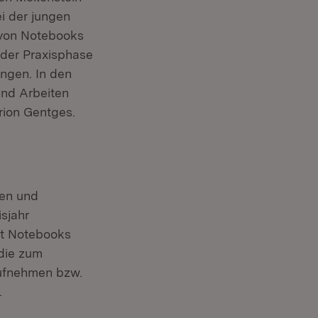
ei der jungen
 von Notebooks
 der Praxisphase
ngen. In den
und Arbeiten
arion Gentges.
nen und
sjahr
it Notebooks
 die zum
ufnehmen bzw.
.