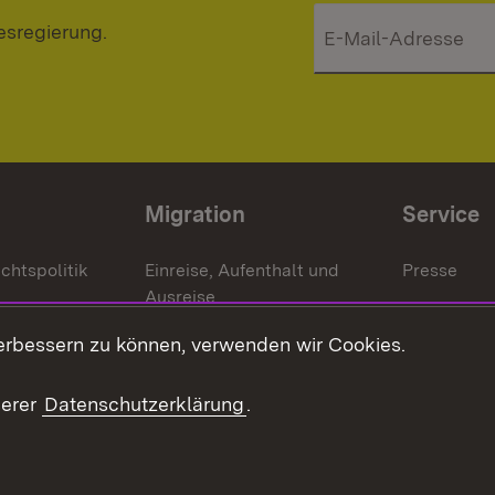
esregierung.
Migration
Service
chtspolitik
Einreise, Aufenthalt und
Presse
Ausreise
Bürgerrefe
schaften
Asylbewerber und
erbessern zu können, verwenden wir Cookies.
Publikatio
Flüchtlinge
serer
Datenschutzerklärung
.
Ihr Einstieg
Erlasse und
en
Anwendungshinweise