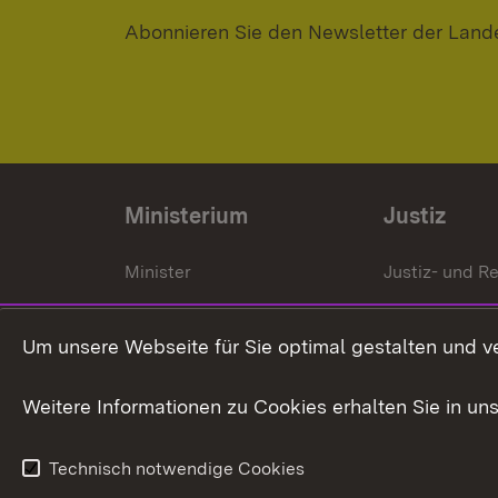
Abonnieren Sie den Newsletter der Land
Ministerium
Justiz
Minister
Justiz- und Re
Staatssekrektär
Gerichte und
Staatsanwalt
Um unsere Webseite für Sie optimal gestalten und v
Ministerialdirektorin
Justizvollzug
Weitere Informationen zu Cookies erhalten Sie in un
Organigramm
Justiz in Zahl
Technisch notwendige Cookies