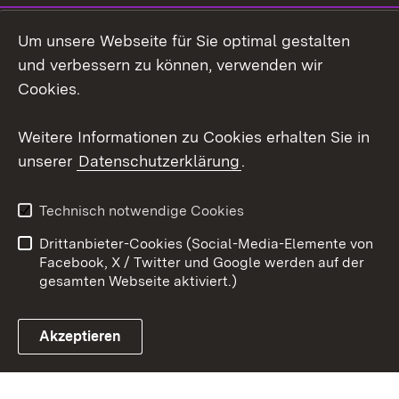
Um unsere Webseite für Sie optimal gestalten
Facebook
und verbessern zu können, verwenden wir
Instagram
Cookies.
Youtube
Weitere Informationen zu Cookies erhalten Sie in
unserer
Datenschutzerklärung
.
Zum 
Impressum
Datenschutz
Technisch notwendige Cookies
Barrierefreiheit
Kontakt
Drittanbieter-Cookies (Social-Media-Elemente von
Cookies
Facebook, X / Twitter und Google werden auf der
gesamten Webseite aktiviert.)
Akzeptieren
Link zum Landesportal