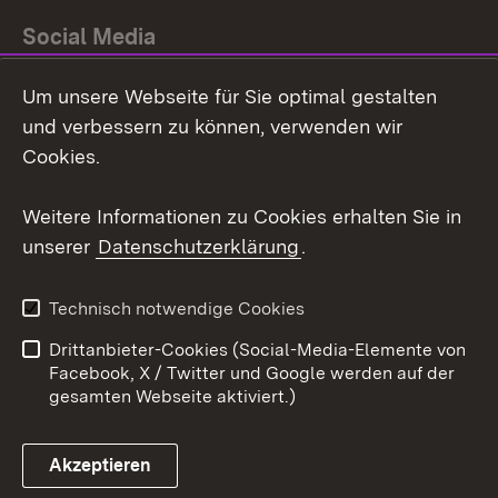
Social Media
Um unsere Webseite für Sie optimal gestalten
Facebook
und verbessern zu können, verwenden wir
Instagram
Cookies.
Youtube
Weitere Informationen zu Cookies erhalten Sie in
unserer
Datenschutzerklärung
.
Zum 
Impressum
Datenschutz
Technisch notwendige Cookies
Barrierefreiheit
Kontakt
Drittanbieter-Cookies (Social-Media-Elemente von
Cookies
Facebook, X / Twitter und Google werden auf der
gesamten Webseite aktiviert.)
Akzeptieren
Link zum Landesportal