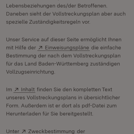
Lebensbeziehungen des/der Betroffenen.
Daneben sieht der Vollstreckungsplan aber auch
spezielle Zuständigkeitsregeln vor.
Unser Service auf dieser Seite ermöglicht Ihnen
Extern:
(Öffnet in neuem 
mit Hilfe der
Einweisungspläne
die einfache
Bestimmung der nach dem Vollstreckungsplan
für das Land Baden-Württemberg zuständigen
Vollzugseinrichtung.
Extern:
(Öffnet in neuem Fenster)
Im
Inhalt
finden Sie den kompletten Text
unseres Vollstreckungsplans in übersichtlicher
Form. Außerdem ist er dort als pdf-Datei zum
Herunterladen für Sie bereitgestellt.
Extern:
(Öffnet in neuem Fenste
Unter
Zweckbestimmung
der