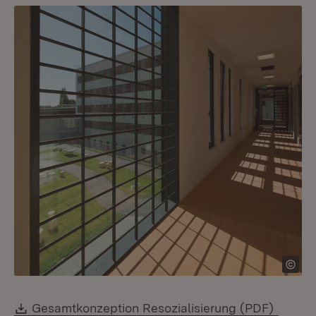
Download:
(Öffne
Gesamtkonzeption Resozialisierung (PDF)