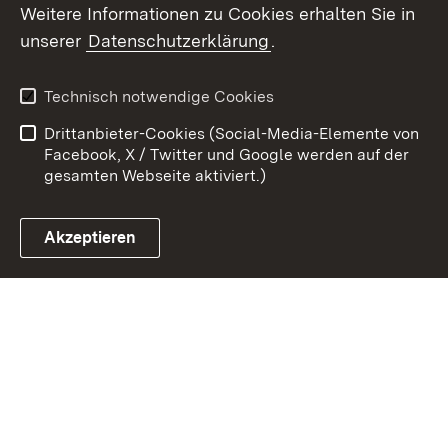
Weitere Informationen zu Cookies erhalten Sie in
unserer
Datenschutzerklärung
.
Zum 
Impressum
Datenschutz
Technisch notwendige Cookies
Barrierefreiheit
Kontakt
Drittanbieter-Cookies (Social-Media-Elemente von
Cookies
Facebook, X / Twitter und Google werden auf der
gesamten Webseite aktiviert.)
Akzeptieren
Link zum Landesportal