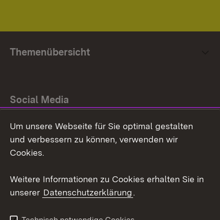
Themenübersicht
Social Media
Um unsere Webseite für Sie optimal gestalten
Facebook
und verbessern zu können, verwenden wir
Instagram
Cookies.
Youtube
Weitere Informationen zu Cookies erhalten Sie in
unserer
Datenschutzerklärung
.
Zum 
Impressum
Datenschutz
Technisch notwendige Cookies