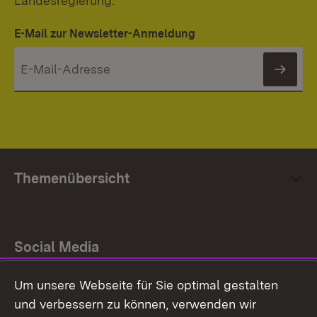
Landesregierung.
E-Mail zur Newsletter-Anmeldung
News
Themenübersicht
Social Media
Um unsere Webseite für Sie optimal gestalten
Facebook
und verbessern zu können, verwenden wir
Instagram