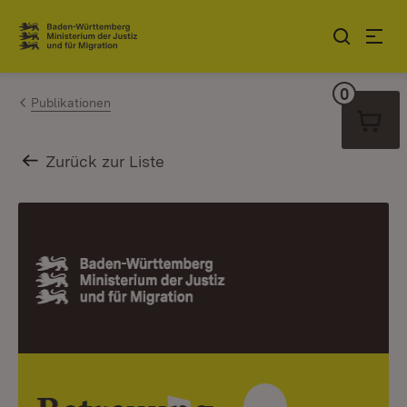
Zum Inhalt springen
Link zur Startseite
0
Warenko
Publikationen
Zurück zur Liste