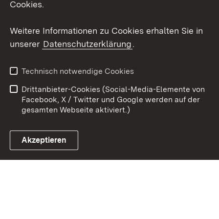
Cookies.
Youtube
Weitere Informationen zu Cookies erhalten Sie in
unserer
Datenschutzerklärung
.
Zum 
Impressum
Datenschutz
Technisch notwendige Cookies
Barrierefreiheit
Kontakt
Drittanbieter-Cookies (Social-Media-Elemente von
Cookies
Facebook, X / Twitter und Google werden auf der
gesamten Webseite aktiviert.)
Akzeptieren
Link zum Landesportal