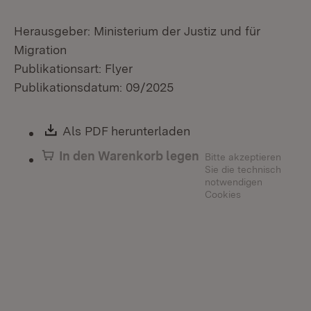
Herausgeber: Ministerium der Justiz und für
Migration
Publikationsart: Flyer
Publikationsdatum: 09/2025
Download:
Als PDF herunterladen
(Öffnet in neuem Fen
In den Warenkorb legen
Bitte akzeptieren
Sie die technisch
notwendigen
Cookies