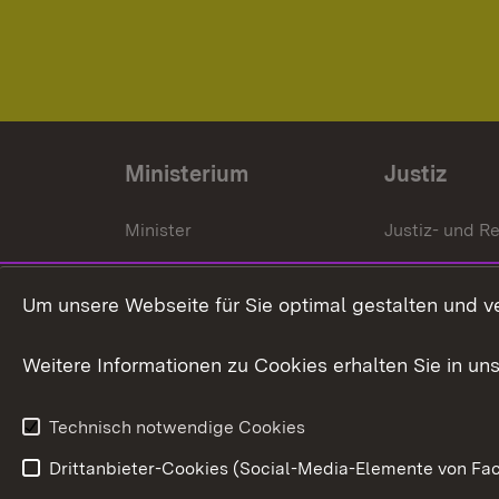
Ministerium
Justiz
Minister
Justiz- und Re
Staatssekrektär
Gerichte und
Staatsanwalt
Um unsere Webseite für Sie optimal gestalten und v
Ministerialdirektorin
Justizvollzug
Weitere Informationen zu Cookies erhalten Sie in un
Organigramm
Justiz in Zahl
Technisch notwendige Cookies
Drittanbieter-Cookies (Social-Media-Elemente von Fac