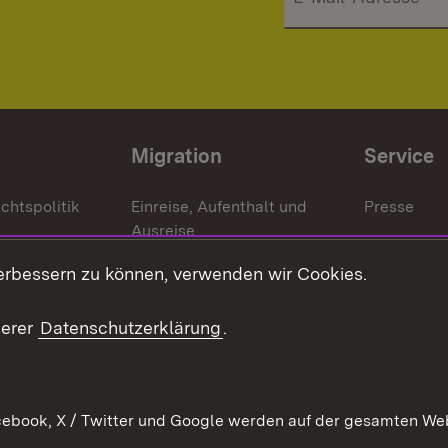
Migration
Service
chtspolitik
Einreise, Aufenthalt und
Presse
Ausreise
Bürgerrefe
schaften
Asylbewerber und
erbessern zu können, verwenden wir Cookies.
Publikatio
Flüchtlinge
serer
Datenschutzerklärung
.
Ihr Einstieg
Erlasse und
en
Anwendungshinweise
ebook, X / Twitter und Google werden auf der gesamten Webs