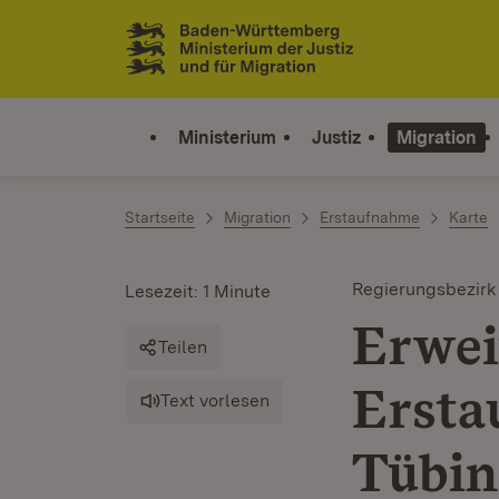
Zum Inhalt springen
Link zur Startseite
Ministerium
Justiz
Migration
Startseite
Migration
Erstaufnahme
Karte
Regierungsbezirk
Lesezeit: 1 Minute
Erwei
Teilen
Ersta
Text vorlesen
Tübi