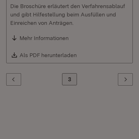
Die Broschüre erläutert den Verfahrensablauf
und gibt Hilfestellung beim Ausfüllen und
Einreichen von Anträgen.
Mehr Informationen
Download:
Als PDF herunterladen
(Öffnet in neuem Fenste
Zur Seite
3
Zurück
Weiter