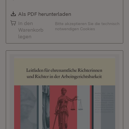
Download:
Als PDF herunterladen
(Öffnet in neuem Fenste
In den
Bitte akzeptieren Sie die technisch
notwendigen Cookies
Warenkorb
legen