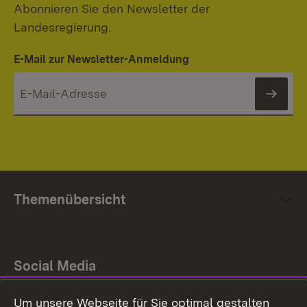
Abonnieren Sie den Newsletter der
Landesregierung.
E-Mail zur Newsletter-Anmeldung
News
Themenübersicht
Social Media
Um unsere Webseite für Sie optimal gestalten
Facebook