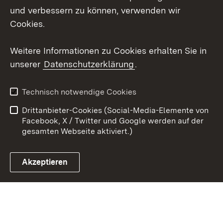
und verbessern zu können, verwenden wir
Instagram
Cookies.
Youtube
Weitere Informationen zu Cookies erhalten Sie in
unserer
Datenschutzerklärung
.
Zum 
Impressum
Datenschutz
Technisch notwendige Cookies
Barrierefreiheit
Kontakt
Drittanbieter-Cookies (Social-Media-Elemente von
Cookies
Facebook, X / Twitter und Google werden auf der
gesamten Webseite aktiviert.)
Akzeptieren
Link zum Landesportal