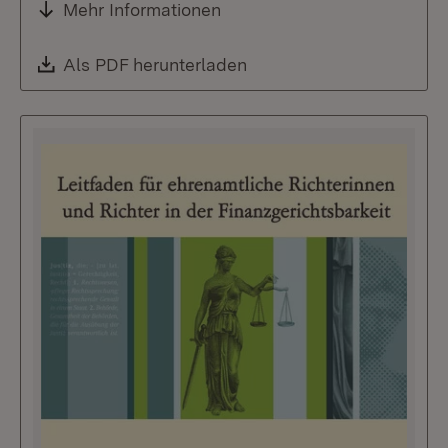
Mehr Informationen
Download:
Als PDF herunterladen
(Öffnet in neuem Fenste