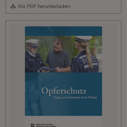
Download:
Als PDF herunterladen
(Öffnet in neuem Fenste