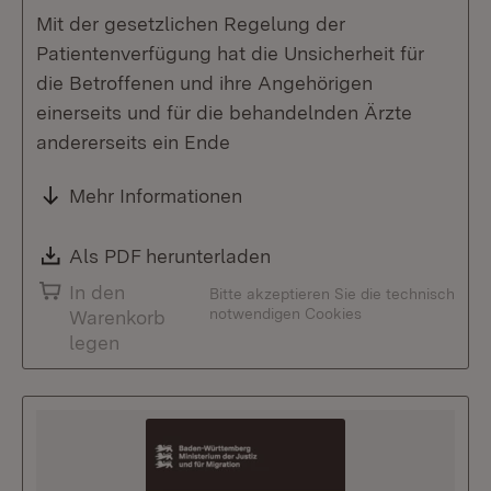
Mit der gesetzlichen Regelung der
Patientenverfügung hat die Unsicherheit für
die Betroffenen und ihre Angehörigen
einerseits und für die behandelnden Ärzte
andererseits ein Ende
Mehr Informationen
Download:
Als PDF herunterladen
(Öffnet in neuem Fenste
In den
Bitte akzeptieren Sie die technisch
notwendigen Cookies
Warenkorb
legen