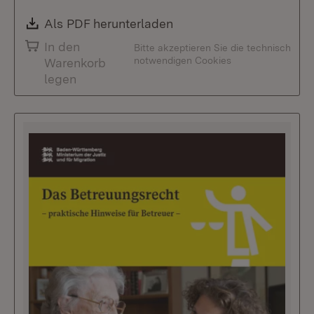
Download:
Als PDF herunterladen
(Öffnet in neuem Fenste
In den
Bitte akzeptieren Sie die technisch
notwendigen Cookies
Warenkorb
legen