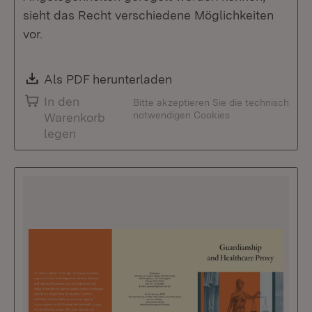
sieht das Recht verschiedene Möglichkeiten
vor.
Download:
Als PDF herunterladen
(Öffnet in neuem Fenste
In den
Bitte akzeptieren Sie die technisch
notwendigen Cookies
Warenkorb
legen