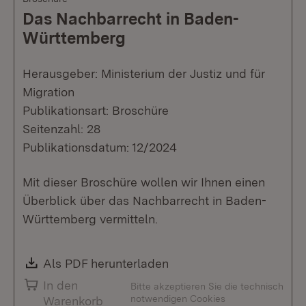
Das Nachbarrecht in Baden-
Württemberg
Herausgeber: Ministerium der Justiz und für
Migration
Publikationsart: Broschüre
Seitenzahl: 28
Publikationsdatum: 12/2024
Mit dieser Broschüre wollen wir Ihnen einen
Überblick über das Nachbarrecht in Baden-
Württemberg vermitteln.
Download:
Als PDF herunterladen
(Öffnet in neuem Fenste
In den
Bitte akzeptieren Sie die technisch
notwendigen Cookies
Warenkorb