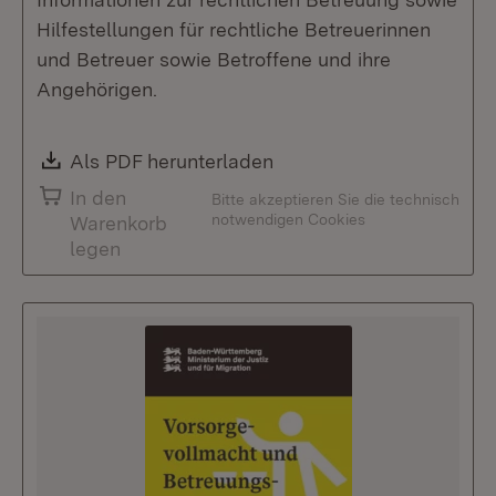
Hilfestellungen für rechtliche Betreuerinnen
und Betreuer sowie Betroffene und ihre
Angehörigen.
Download:
Als PDF herunterladen
(Öffnet in neuem Fenste
In den
Bitte akzeptieren Sie die technisch
notwendigen Cookies
Warenkorb
legen