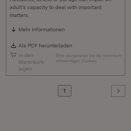
adult’s capacity to deal with important
matters.
Mehr Informationen
Download:
Als PDF herunterladen
(Öffnet in neuem Fenste
In den
Bitte akzeptieren Sie die technisch
notwendigen Cookies
Warenkorb
legen
Zur Seite
1
Weiter